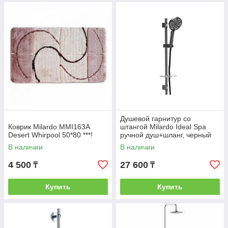
Душевой гарнитур со
Коврик Milardo MMI163A
штангой Milardo Ideal Spa
Desert Whirpool 50*80 ***!
ручной душ+шланг, черный
матовый ILS3B70M16
В наличии
В наличии
4 500
27 600
₸
₸
Купить
Купить