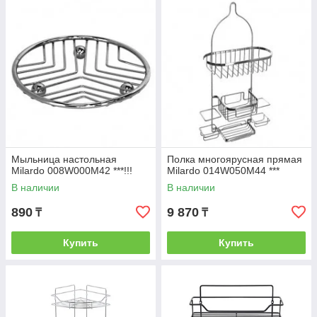
Мыльница настольная
Полка многоярусная прямая
Milardo 008W000M42 ***!!!
Milardo 014W050M44 ***
В наличии
В наличии
890
9 870
₸
₸
Купить
Купить