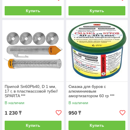
Купить
Купить
Припой Sn60Pb40, D 1 мм,
Смазка для буров с
17 г, в пластмассовой тубе//
алюминиевым
SPARTA ***
амортизатором 60 гр ***
В наличии
В наличии
1 230
950
₸
₸
Купить
Купить