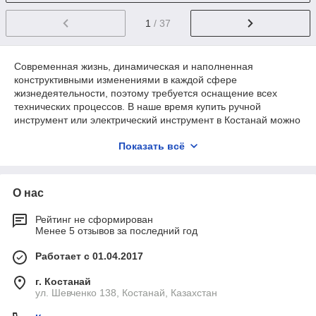
1
/ 37
Современная жизнь, динамическая и наполненная
конструктивными изменениями в каждой сфере
жизнедеятельности, поэтому требуется оснащение всех
технических процессов. В наше время купить ручной
инструмент или электрический инструмент в Костанай можно
не выходя из дома — воспользуйтесь услугами интернет-
Показать всё
магазина «Shopms.kz».
Профессиональные инструменты,
О нас
инвентарь и расходные материалы —
лучшее от «Shopms.kz»
Рейтинг не сформирован
Менее 5 отзывов за последний год
Наша компания предлагает покупателям широкий
ассортимент специализированного оборудования,
Работает с 01.04.2017
инструменты для ремонта в любом количестве, на выгодных
условиях. В каталоге интернет-магазина можно заказать:
г. Костанай
ул. Шевченко 138, Костанай, Казахстан
садовый инструмент;