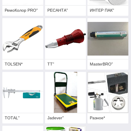
РемоКолор PRO"
РЕСАНТА"
ИНТЕР ПАК"
TOLSEN*
TT"
MasterBRO"
TОТАL"
Jadever"
Разное*