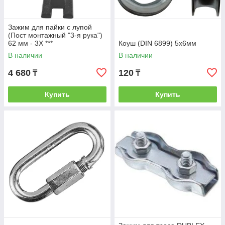
Зажим для пайки с лупой
(Пост монтажный "3-я рука")
62 мм - 3Х ***
Коуш (DIN 6899) 5х6мм
В наличии
В наличии
4 680
120
₸
₸
Купить
Купить