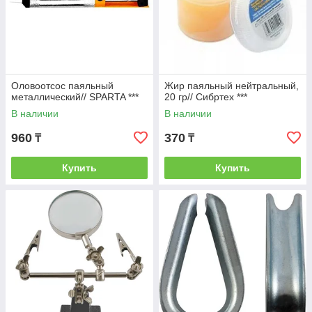
Оловоотсос паяльный
Жир паяльный нейтральный,
металлический// SPARTA ***
20 гр// Сибртех ***
В наличии
В наличии
960
370
₸
₸
Купить
Купить