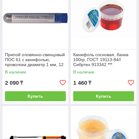
Припой оловянно-свинцовый
Канифоль сосновая, банка
ПОС 61 с канифолью,
100гр, ГОСТ 19113-84//
проволока диаметр 1 мм, 12
Сибртех 913342 ***
гр (в тубе) ***
В наличии
В наличии
2 090
1 460
₸
₸
Купить
Купить