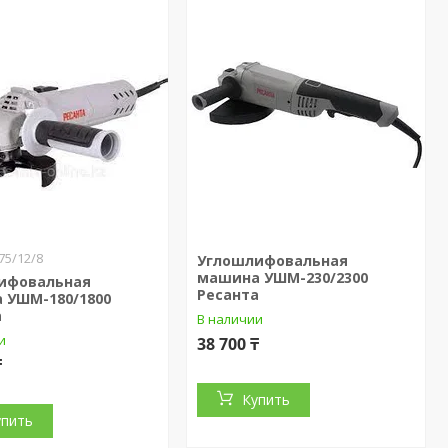
75/12/8
Углошлифовальная
машина УШМ-230/2300
ифовальная
Ресанта
 УШМ-180/1800
а
В наличии
и
38 700 ₸
₸
Купить
упить