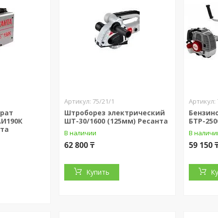
75/21/1
арат
Штроборез электрический
Бензин
АИ190К
ШТ-30/1600 (125мм) Ресанта
БТР-250
нта
В наличии
В наличи
62 800 ₸
59 150 
Купить
К