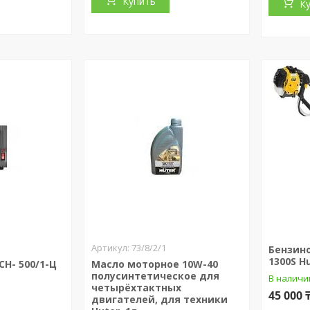
Купить
К
73/8/2/1
Бензин
1300S H
Н- 500/1-Ц
Масло моторное 10W-40
полусинтетическое для
В наличи
четырёхтактных
45 000 
двигателей, для техники