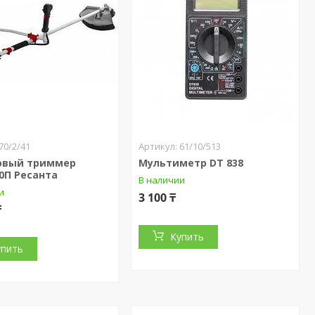
70/2/41
61/10/513
овый триммер
Мультиметр DT 838
0П Ресанта
В наличии
и
3 100 ₸
₸
Купить
упить