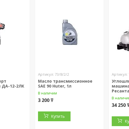
73/8/2/2
ерт
Масло трансмиссионное
Углошл
 ДА-12-2ЛК
SAE 90 Huter, 1л
машина
Ресант
В наличии
В наличи
3 200 ₸
34 250 
Купить
К