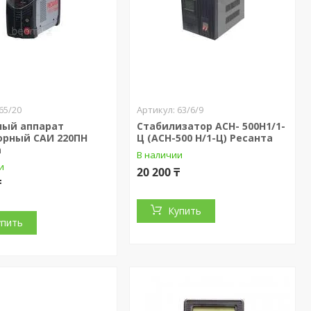
65/20
63/6/9
ный аппарат
Стабилизатор АСН- 500Н1/1-
орный САИ 220ПН
Ц (АСН-500 Н/1-Ц) Ресанта
а
В наличии
и
20 200 ₸
₸
Купить
упить