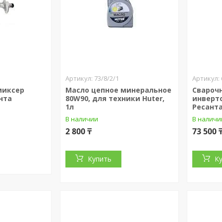
73/8/2/1
миксер
Масло цепное минеральное
Свароч
нта
80W90, для техники Huter,
инверт
1л
Ресант
В наличии
В наличи
2 800 ₸
73 500 
Купить
К