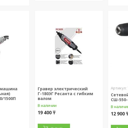
 машина
Гравер электрический
ьная)
Г-180ЭГ Ресанта с гибким
Сетево
0/1500П
валом
СШ-550-
В наличии
В наличи
19 400 ₸
12 900 