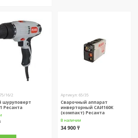
75/16/2
65/35
й шуруповерт
Сварочный аппарат
1 Ресанта
инверторный САИ160К
(компакт) Ресанта
и
В наличии
₸
34 900 ₸