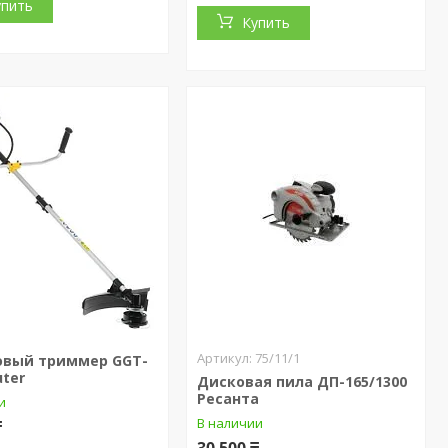
упить
Купить
75/11/1
овый триммер GGT-
uter
Дисковая пила ДП-165/1300
Ресанта
и
В наличии
₸