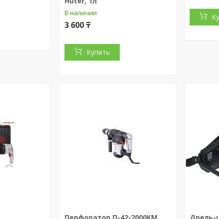
Huter, 1л
В наличии
К
3 600 ₸
Купить
Перфоратор П-42-2000КМ
Дрель-