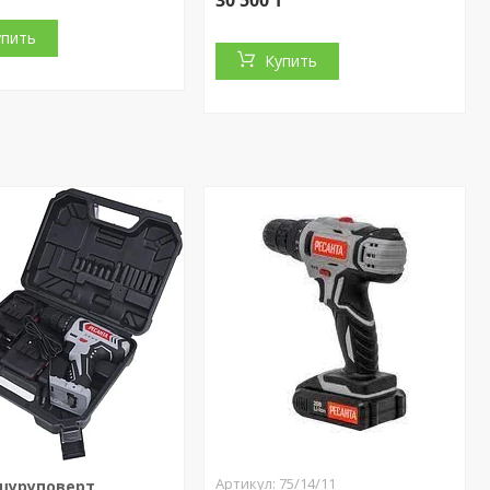
30 500 ₸
упить
Купить
75/14/11
шуруповерт