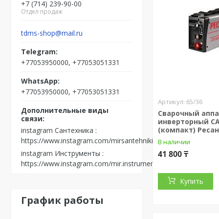
+7 (714) 239-90-00
Отдел продаж
tdms-shop@mail.ru
+77053950000, +77053051331
+77053950000, +77053051331
65/36
Сварочный апп
инверторный С
(компакт) Реса
instagram Сантехника
https://www.instagram.com/mirsantehniki.kst/
В наличии
instagram Инструменты
41 800 ₸
https://www.instagram.com/mir.instrumenta.kst/
Купить
График работы