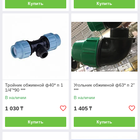
Купить
Купить
Тройник обжимной ф40* п 1
Угольник обжимной ф63* п 2"
1/4"*90 ***
***
В наличии
В наличии
1 030
1 405
₸
₸
Купить
Купить