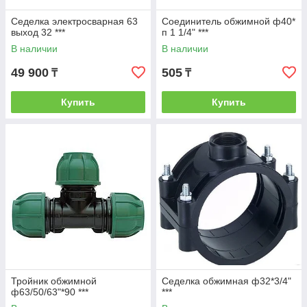
Седелка электросварная 63
Соединитель обжимной ф40*
выход 32 ***
п 1 1/4" ***
В наличии
В наличии
49 900
505
₸
₸
Купить
Купить
Тройник обжимной
Седелка обжимная ф32*3/4"
ф63/50/63"*90 ***
***