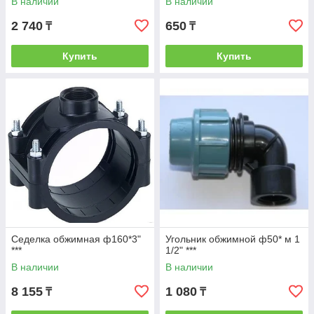
В наличии
В наличии
2 740
650
₸
₸
Купить
Купить
Седелка обжимная ф160*3"
Угольник обжимной ф50* м 1
***
1/2" ***
В наличии
В наличии
8 155
1 080
₸
₸