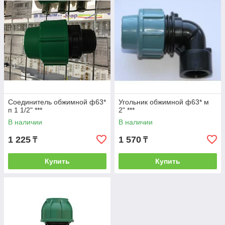
Соединитель обжимной ф63*
Угольник обжимной ф63* м
п 1 1/2" ***
2" ***
В наличии
В наличии
1 225
1 570
₸
₸
Купить
Купить