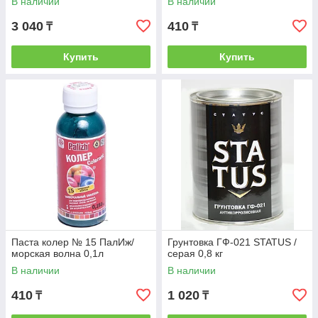
В наличии
В наличии
3 040
410
₸
₸
Купить
Купить
Паста колер № 15 ПалИж/
Грунтовка ГФ-021 STATUS /
морская волна 0,1л
серая 0,8 кг
В наличии
В наличии
410
1 020
₸
₸