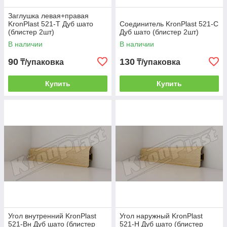
Заглушка левая+правая
KronPlast 521-Т Дуб шато
Соединитель KronPlast 521-С
(блистер 2шт)
Дуб шато (блистер 2шт)
В наличии
В наличии
90
130
₸/упаковка
₸/упаковка
Купить
Купить
Угол внутренний KronPlast
Угол наружный KronPlast
521-Вн Дуб шато (блистер
521-Н Дуб шато (блистер