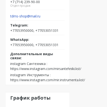
+7 (714) 239-90-00
Отдел продаж
tdms-shop@mail.ru
+77053950000, +77053051331
+77053950000, +77053051331
instagram Сантехника
https://www.instagram.com/mirsantehniki.kst/
instagram Инструменты
https://www.instagram.com/mir.instrumenta.kst/
График работы