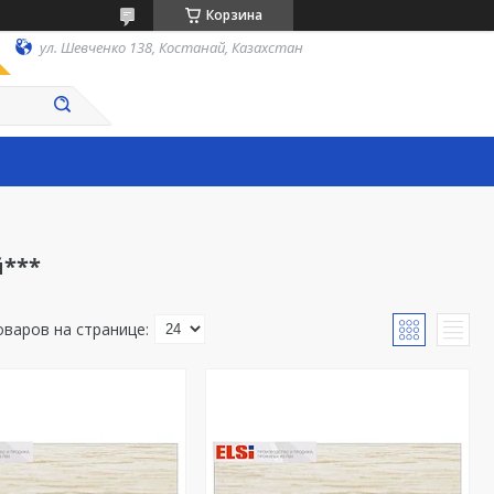
Корзина
ул. Шевченко 138, Костанай, Казахстан
й***