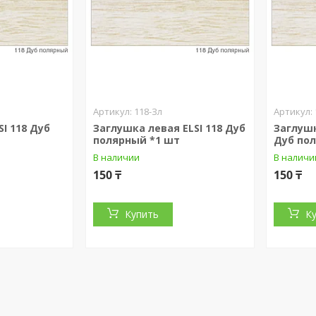
118-Зл
I 118 Дуб
Заглушка левая ELSI 118 Дуб
Заглушк
полярный *1 шт
Дуб по
В наличии
В наличи
150 ₸
150 ₸
Купить
К