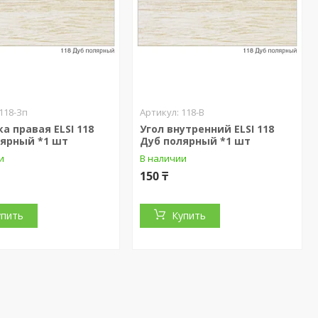
118-Зп
118-В
а правая ELSI 118
Угол внутренний ELSI 118
лярный *1 шт
Дуб полярный *1 шт
и
В наличии
150 ₸
упить
Купить