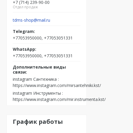
+7 (714) 239-90-00
Отдел продаж
tdms-shop@mail.ru
+77053950000, +77053051331
+77053950000, +77053051331
instagram Сантехника
https://www.instagram.com/mirsantehniki.kst/
instagram Инструменты
https://www.instagram.com/mir.instrumenta.kst/
График работы