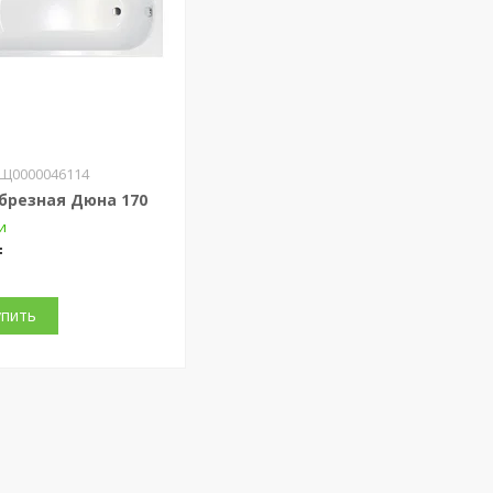
Щ0000046114
брезная Дюна 170
и
₸
упить