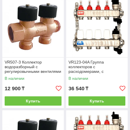
VR507-3 Коллектор
VR123-04A Группа
водоразборный с
коллекторов с
регулировычными вентилями
расходомерами, с
3/4"x3 вых. (30/1шт)
воздухоотводчиками (без
В наличии
В наличии
кранов)1"x3/4"-4вых. (5/1шт)
12 900
36 540
₸
₸
Купить
Купить