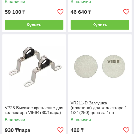
В наличии
В наличии
кранов)1"x3/4"-9вых. (2/1шт)
кранов)1"x3/4"-6вых. (5/1шт)
59 100
46 640
₸
₸
Купить
Купить
VR211-D Заглушка
VP25 Высокое крепление для
(пластина) для коллектора 1
коллектора VIEIR (80/1пара)
1/2" (250) цена за 1шт.
В наличии
В наличии
930
420
₸/пара
₸