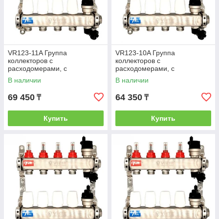
VR123-11A Группа
VR123-10A Группа
коллекторов с
коллекторов с
расходомерами, с
расходомерами, с
воздухоотводчиками(без
воздухоотводчиками(без
В наличии
В наличии
кранов)1"x3/4"-11вых. (2/1шт)
кранов)1"x3/4"-10вых. (2/1шт)
69 450
64 350
₸
₸
Купить
Купить