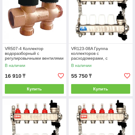
VR507-4 Коллектор
VR123-08A Группа
водоразборный с
коллекторов с
регулировычными вентилями
расходомерами, с
3/4"x4 вых. (20/1шт)
воздухоотводчиками (без
В наличии
В наличии
кранов)1"x3/4"-8вых. (3/1шт)
16 910
55 750
₸
₸
Купить
Купить