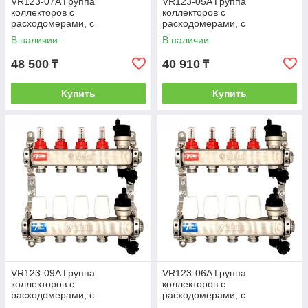
VR123-07A Группа
VR123-05A Группа
коллекторов с
коллекторов с
расходомерами, с
расходомерами, с
воздухоотводчиками (без
воздухоотводчиками (без
В наличии
В наличии
кранов)1"x3/4"-7вых. (3/1шт)
кранов)1"x3/4"-5вых. (5/1шт)
48 500
40 910
₸
₸
Купить
Купить
VR123-09A Группа
VR123-06A Группа
коллекторов с
коллекторов с
расходомерами, с
расходомерами, с
воздухоотводчиками (без
воздухоотводчиками (без