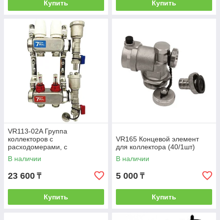
Купить
Купить
VR113-02A Группа
коллекторов с
VR165 Концевой элемент
расходомерами, с
для коллектора (40/1шт)
воздухоотводчиками (без
В наличии
В наличии
кранов)1"x3/4"-2вых. (5/1шт)
23 600
5 000
₸
₸
Купить
Купить