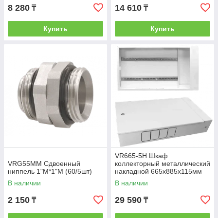
8 280
14 610
₸
₸
Купить
Купить
VR665-5H Шкаф
VRG55MM Сдвоенный
коллекторный металлический
ниппель 1"M*1"M (60/5шт)
накладной 665х885х115мм
(1шт)(Ral9016-шрн-4)
В наличии
В наличии
2 150
29 590
₸
₸