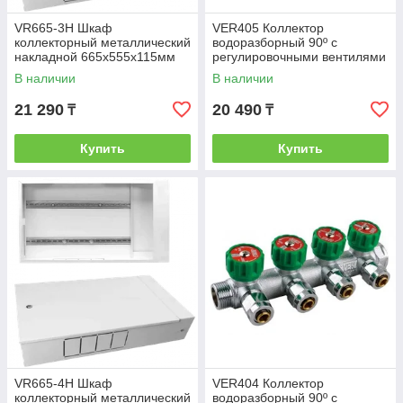
VR665-3H Шкаф
VER405 Коллектор
коллекторный металлический
водоразборный 90º с
накладной 665х555х115мм
регулировочными вентилями
(1шт)(Ral9016-шрн-2)
и цангами 3/4"х 16 - 5 выхода
В наличии
В наличии
VER-PRO
21 290
20 490
₸
₸
Купить
Купить
VR665-4H Шкаф
VER404 Коллектор
коллекторный металлический
водоразборный 90º с