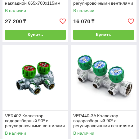
накладной 665х700х115мм
регулировочными вентилями
(1шт)(Ral9016-шрн-3)
и цангами 3/4"х 16 - 4 выхода
В наличии
В наличии
VER-PRO
27 200
16 070
₸
₸
Купить
Купить
VER402 Коллектор
VER440-3A Коллектор
водоразборный 90º с
водоразборный 90º с
регулировочными вентилями
регулировочными вентилями
и цангами 3/4"х 16 - 2 выхода
1"x 3/4" - 3 выхода, под
В наличии
В наличии
VER-PRO
евроконус