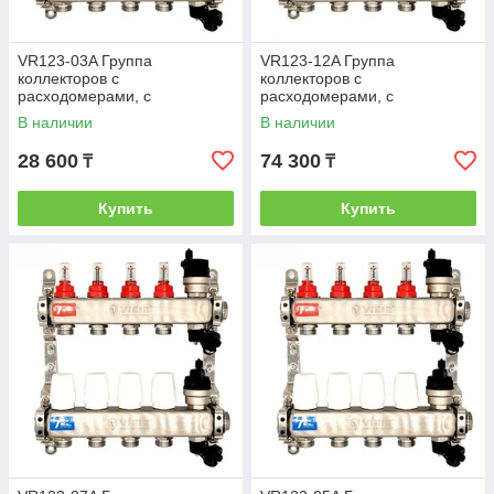
VR123-03A Группа
VR123-12A Группа
коллекторов с
коллекторов с
расходомерами, с
расходомерами, с
воздухоотводчиками (без
воздухоотводчиками(без
В наличии
В наличии
кранов)1"x3/4"-3вых. (5/1шт)
кранов)1"x3/4"-12вых. (2/1шт)
28 600
74 300
₸
₸
Купить
Купить