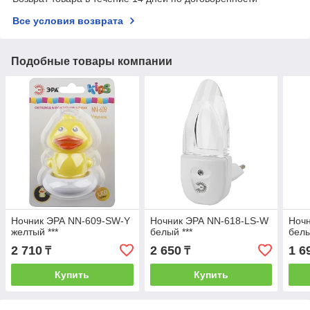
Все условия возврата
Подобные товары компании
Ночник ЭРА NN-609-SW-Y
Ночник ЭРА NN-618-LS-W
Ноч
желтый ***
белый ***
белы
2 710
2 650
1 6
₸
₸
Купить
Купить