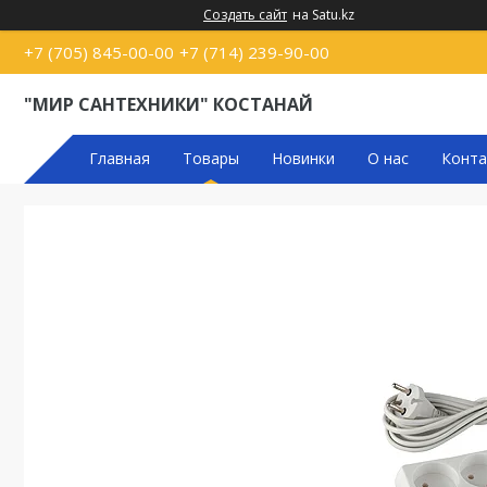
Создать сайт
на Satu.kz
+7 (705) 845-00-00
+7 (714) 239-90-00
"МИР САНТЕХНИКИ" КОСТАНАЙ
Главная
Товары
Новинки
О нас
Конта