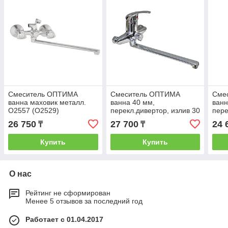
Смеситель ОПТИМА
Смеситель ОПТИМА
Сме
ванна маховик металл.
ванна 40 мм,
ванн
O2557 (О2529)
перекл.дивертор, излив 30
пере
см, L, ОB2005
см, 
26 750
27 700
24 
₸
₸
Купить
Купить
О нас
Рейтинг не сформирован
Менее 5 отзывов за последний год
Работает с 01.04.2017