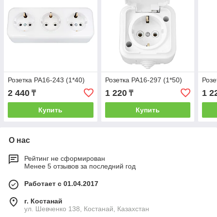
Розетка РА16-243 (1*40)
Розетка РА16-297 (1*50)
Розе
2 440
1 220
1 2
₸
₸
Купить
Купить
О нас
Рейтинг не сформирован
Менее 5 отзывов за последний год
Работает с 01.04.2017
г. Костанай
ул. Шевченко 138, Костанай, Казахстан