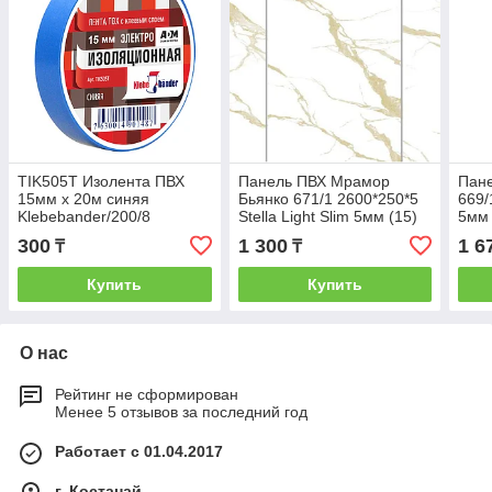
TIK505Т Изолента ПВХ
Панель ПВХ Мрамор
Пан
15мм х 20м синяя
Бьянко 671/1 2600*250*5
669/
Klebebander/200/8
Stella Light Slim 5мм (15)
5мм 
300
1 300
1 6
₸
₸
Купить
Купить
О нас
Рейтинг не сформирован
Менее 5 отзывов за последний год
Работает с 01.04.2017
г. Костанай