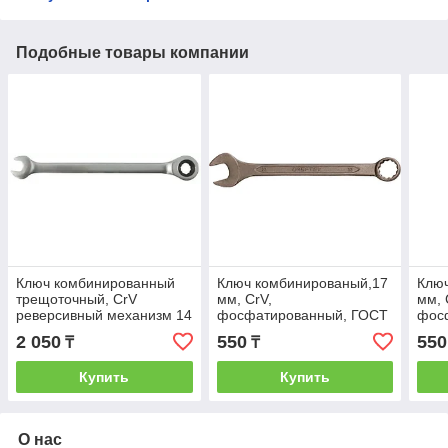
Подобные товары компании
Ключ комбинированный
Ключ комбинированый,17
Клю
трещоточный, CrV
мм, CrV,
мм, 
реверсивный механизм 14
фосфатированный, ГОСТ
фос
мм
16983// СИБРТЕХ
169
2 050
550
550
₸
₸
Купить
Купить
О нас