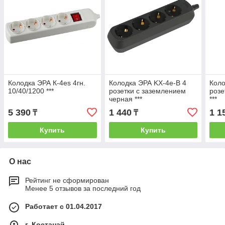
Колодка ЭРА К-4es 4гн.
Колодка ЭРА KX-4e-B 4
Коло
10/40/1200 ***
розетки с заземлением
розе
черная ***
***
5 390
1 440
1 1
₸
₸
Купить
Купить
О нас
Рейтинг не сформирован
Менее 5 отзывов за последний год
Работает с 01.04.2017
г. Костанай