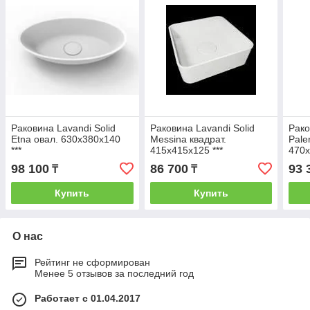
Раковина Lavandi Solid
Раковина Lavandi Solid
Рако
Etna овал. 630х380х140
Messina квадрат.
Pale
***
415х415х125 ***
470х
98 100
86 700
93 
₸
₸
Купить
Купить
О нас
Рейтинг не сформирован
Менее 5 отзывов за последний год
Работает с 01.04.2017