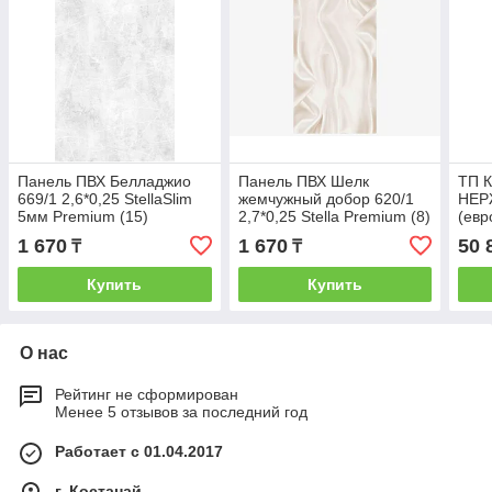
Панель ПВХ Белладжио
Панель ПВХ Шелк
ТП К
669/1 2,6*0,25 StellaSlim
жемчужный добор 620/1
НЕРЖ
5мм Premium (15)
2,7*0,25 Stella Premium (8)
(евр
ВЕН
1 670
1 670
50 
₸
₸
ВСТ
Купить
Купить
О нас
Рейтинг не сформирован
Менее 5 отзывов за последний год
Работает с 01.04.2017
г. Костанай