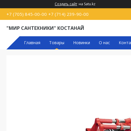
Создать сайт
на Satu.kz
+7 (705) 845-00-00
+7 (714) 239-90-00
"МИР САНТЕХНИКИ" КОСТАНАЙ
Главная
Товары
Новинки
О нас
Конта