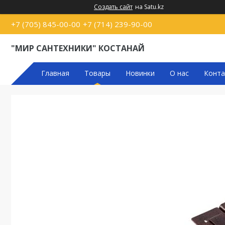
Создать сайт
на Satu.kz
+7 (705) 845-00-00
+7 (714) 239-90-00
"МИР САНТЕХНИКИ" КОСТАНАЙ
Главная
Товары
Новинки
О нас
Конта