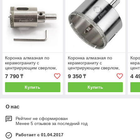
Коронка алмазная по
Коронка алмазная по
Коро
керамограниту с
керамограниту с
кера
центрирующим сверлом,
центрирующим сверлом,
цен
45 х 67 мм, 35-4-445
65 х 67 мм, (шт.) 35-4-465
28 х
7 790
9 350
4 4
₸
₸
Купить
Купить
О нас
Рейтинг не сформирован
Менее 5 отзывов за последний год
Работает с 01.04.2017