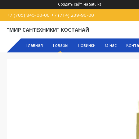
Создать сайт
на Satu.kz
+7 (705) 845-00-00
+7 (714) 239-90-00
"МИР САНТЕХНИКИ" КОСТАНАЙ
Главная
Товары
Новинки
О нас
Конта