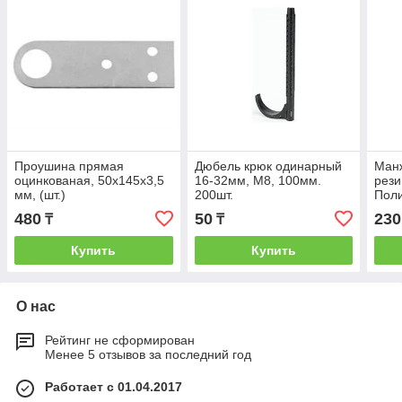
Проушина прямая
Дюбель крюк одинарный
Ман
оцинкованая, 50х145х3,5
16-32мм, М8, 100мм.
рези
мм, (шт.)
200шт.
Поли
480
50
230
₸
₸
Купить
Купить
О нас
Рейтинг не сформирован
Менее 5 отзывов за последний год
Работает с 01.04.2017