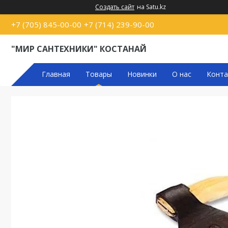
Создать сайт
на Satu.kz
+7 (705) 845-00-00
+7 (714) 239-90-00
"МИР САНТЕХНИКИ" КОСТАНАЙ
Главная
Товары
Новинки
О нас
Конта