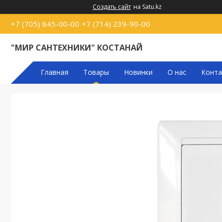
Создать сайт
на Satu.kz
+7 (705) 845-00-00
+7 (714) 239-90-00
"МИР САНТЕХНИКИ" КОСТАНАЙ
Главная
Товары
Новинки
О нас
Конта