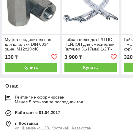
Муфта соединительная
Гибкая подводка Г/П ЦС
Гайк
для шпильки DIN 6334
НЕЙЛОН для смесителей
TRC 
оцин. М12х19х40
(штуцер 31/17мм) 1/2”Г-
кор)
угол хМ10 L-100 см
130
3 900
320
₸
₸
(ПАКЕТ),пара
Купить
Купить
О нас
Рейтинг не сформирован
Менее 5 отзывов за последний год
Работает с 01.04.2017
г. Костанай
ул. Шевченко 138, Костанай, Казахстан