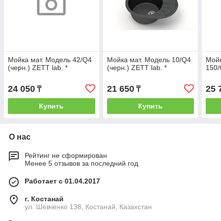
Мойка мат. Модель 42/Q4
Мойка мат. Модель 10/Q4
Мойк
(черн.) ZETT lab. *
(черн.) ZETT lab. *
150/
24 050
21 650
25 
₸
₸
Купить
Купить
О нас
Рейтинг не сформирован
Менее 5 отзывов за последний год
Работает с 01.04.2017
г. Костанай
ул. Шевченко 138, Костанай, Казахстан