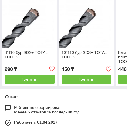
8*110 бур SDS+ TOTAL
10*110 бур SDS+ TOTAL
8мм 
TOOLS
TOOLS
плит
TOO
хвос
290
450
440
₸
₸
Купить
Купить
О нас
Рейтинг не сформирован
Менее 5 отзывов за последний год
Работает с 01.04.2017