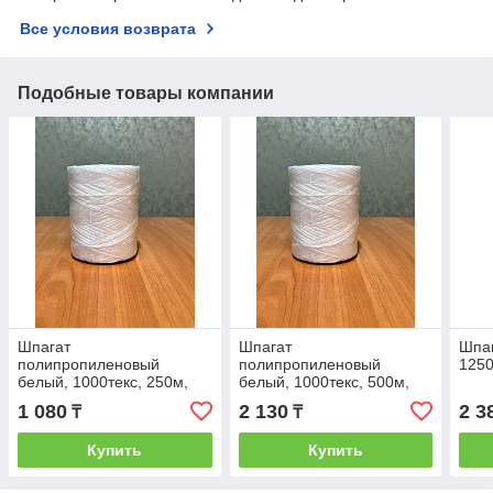
Все условия возврата
Подобные товары компании
Шпагат
Шпагат
Шпаг
полипропиленовый
полипропиленовый
1250
белый, 1000текс, 250м,
белый, 1000текс, 500м,
(шт.)
(шт.)
1 080
2 130
2 3
₸
₸
Купить
Купить