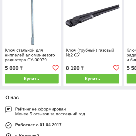
Ключ стальной для
Ключ (трубный) газовый
Ключ
ниппелей алюминиевого
№2 СУ
рад
радиатора СУ-00979
и би
КДР7
5 600
8 190
5 5
₸
₸
квад
Купить
Купить
О нас
Рейтинг не сформирован
Менее 5 отзывов за последний год
Работает с 01.04.2017
г. Костанай