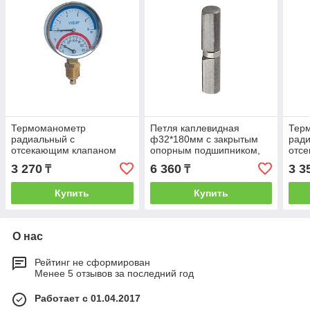
Термоманометр
Петля каплевидная
Тер
радиальный с
ф32*180мм с закрытым
ради
отсекающим клапаном
опорным подшипником,
отс
1/2" / 10 бар / 120°С /
ф32*180мм, 41-7-328
1/2"
3 270
6 360
3 3
₸
₸
80мм VIEIR YE10
VIEI
(100/1шт)
Купить
Купить
О нас
Рейтинг не сформирован
Менее 5 отзывов за последний год
Работает с 01.04.2017