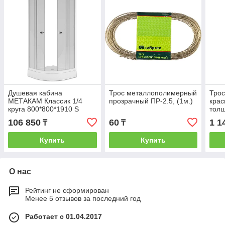
Душевая кабина
Трос металлополимерный
Тро
МЕТАКАМ Классик 1/4
прозрачный ПР-2.5, (1м.)
крас
круга 800*800*1910 S
толщ
стекло прозрачное ***!
Росс
106 850
60
1 1
₸
₸
Купить
Купить
О нас
Рейтинг не сформирован
Менее 5 отзывов за последний год
Работает с 01.04.2017