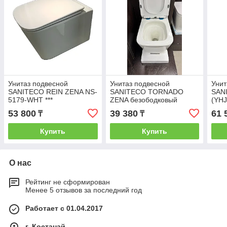
Унитаз подвесной
Унитаз подвесной
Унит
SANITECO REIN ZENA NS-
SANITECO TORNADO
SANI
5179-WHT ***
ZENA безободковый
(YHJ
485*360*365 мм *
53 800
39 380
61 
₸
₸
Купить
Купить
О нас
Рейтинг не сформирован
Менее 5 отзывов за последний год
Работает с 01.04.2017
г. Костанай