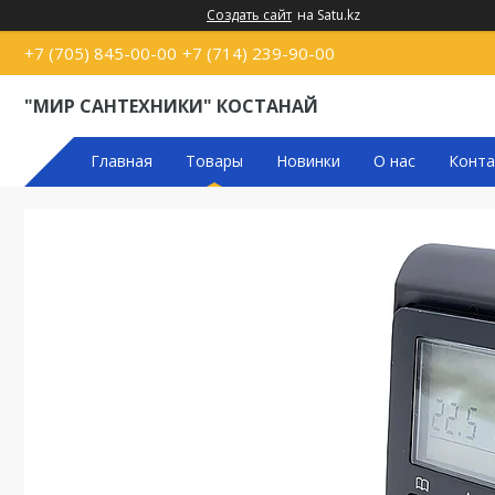
Создать сайт
на Satu.kz
+7 (705) 845-00-00
+7 (714) 239-90-00
"МИР САНТЕХНИКИ" КОСТАНАЙ
Главная
Товары
Новинки
О нас
Конта