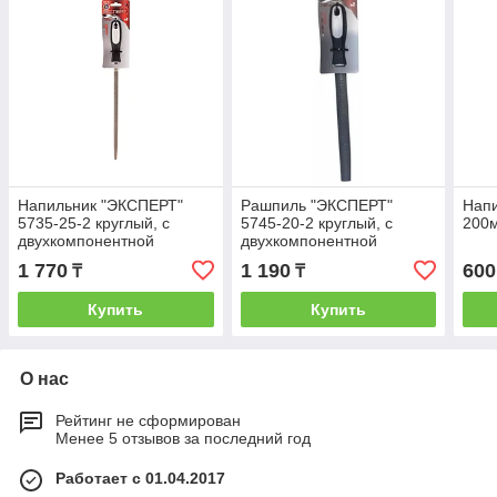
Напильник "ЭКСПЕРТ"
Рашпиль "ЭКСПЕРТ"
Напи
5735-25-2 круглый, с
5745-20-2 круглый, с
200
двухкомпонентной
двухкомпонентной
рукояткой, №2,
рукояткой, №2, 200мм ***
1 770
1 190
600
₸
₸
250мм(60шт/кор)
Купить
Купить
О нас
Рейтинг не сформирован
Менее 5 отзывов за последний год
Работает с 01.04.2017