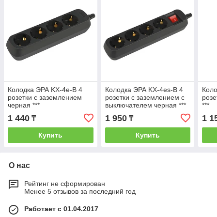
Колодка ЭРА KX-4e-B 4
Колодка ЭРА KX-4es-B 4
Коло
розетки с заземлением
розетки с зазeмлением с
розе
черная ***
выключателем черная ***
***
1 440
1 950
1 1
₸
₸
Купить
Купить
О нас
Рейтинг не сформирован
Менее 5 отзывов за последний год
Работает с 01.04.2017