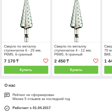
Сверло по металлу
Сверло по металлу
Свер
ступенчатое 6 - 25 мм,
ступенчатое 4 - 12 мм,
70 м
P6M5, 6-гранный
P6M5, 6-гранный
ВК8,
хвостовик, 35-5-025
хвостовик, 35-5-041
(шт.
7 170
2 450
1 4
₸
₸
Купить
Купить
О нас
Рейтинг не сформирован
Менее 5 отзывов за последний год
Работает с 01.04.2017