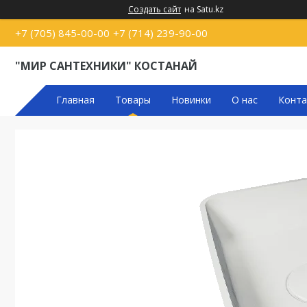
Создать сайт
на Satu.kz
+7 (705) 845-00-00
+7 (714) 239-90-00
"МИР САНТЕХНИКИ" КОСТАНАЙ
Главная
Товары
Новинки
О нас
Конта