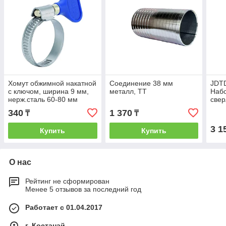
Хомут обжимной накатной
Соединение 38 мм
JDTD
с ключом, ширина 9 мм,
металл, ТТ
Набо
нерж.сталь 60-80 мм
свер
мм, 
340
1 370
₸
₸
мм, 
3 1
Купить
Купить
О нас
Рейтинг не сформирован
Менее 5 отзывов за последний год
Работает с 01.04.2017
г. Костанай