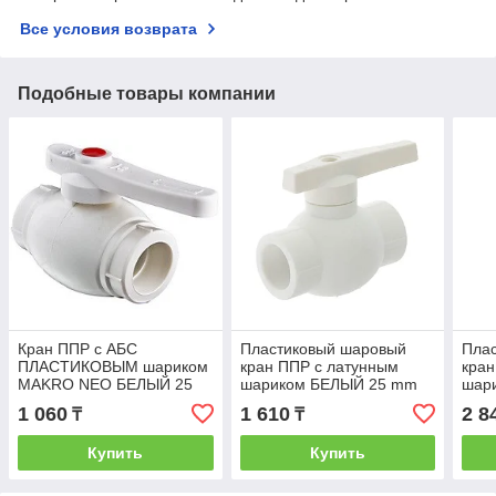
Все условия возврата
Подобные товары компании
Кран ППР с АБС
Пластиковый шаровый
Пла
ПЛАСТИКОВЫМ шариком
кран ППР с латунным
кран
MAKRO NEO БЕЛЫЙ 25
шариком БЕЛЫЙ 25 mm
шар
mm ***!!
TYPE1 ***
TYPE
1 060
1 610
2 8
₸
₸
Купить
Купить