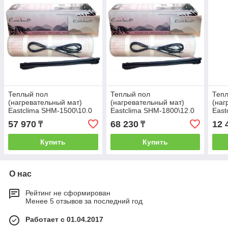
Теплый пол
Теплый пол
Теп
(нагревательный мат)
(нагревательный мат)
(наг
Eastclima SHM-1500\10.0
Eastclima SHM-1800\12.0
East
57 970
68 230
12 
₸
₸
Купить
Купить
О нас
Рейтинг не сформирован
Менее 5 отзывов за последний год
Работает с 01.04.2017