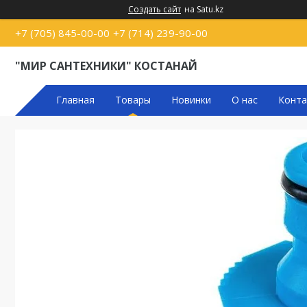
Создать сайт
на Satu.kz
+7 (705) 845-00-00
+7 (714) 239-90-00
"МИР САНТЕХНИКИ" КОСТАНАЙ
Главная
Товары
Новинки
О нас
Конта