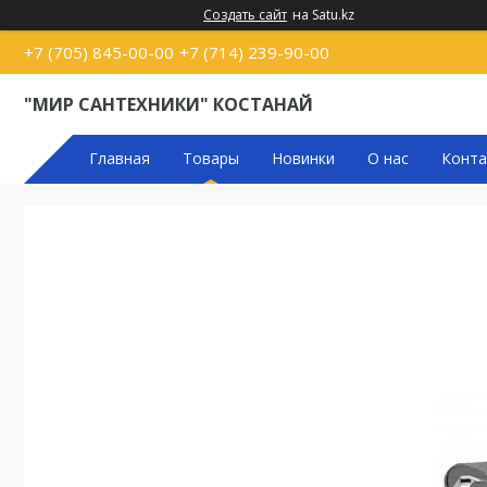
Создать сайт
на Satu.kz
+7 (705) 845-00-00
+7 (714) 239-90-00
"МИР САНТЕХНИКИ" КОСТАНАЙ
Главная
Товары
Новинки
О нас
Конта