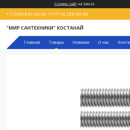
Создать сайт
на Satu.kz
+7 (705) 845-00-00
+7 (714) 239-90-00
"МИР САНТЕХНИКИ" КОСТАНАЙ
Главная
Товары
Новинки
О нас
Конта