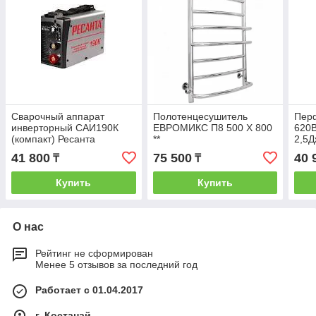
Сварочный аппарат
Полотенцесушитель
Пер
инверторный САИ190К
ЕВРОМИКС П8 500 Х 800
620В
(компакт) Ресанта
**
2,5Д
30/2
41 800
75 500
40 
₸
₸
АКЦ
Купить
Купить
О нас
Рейтинг не сформирован
Менее 5 отзывов за последний год
Работает с 01.04.2017
г. Костанай