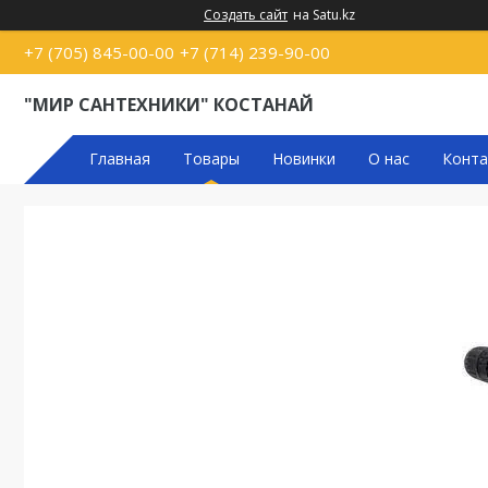
Создать сайт
на Satu.kz
+7 (705) 845-00-00
+7 (714) 239-90-00
"МИР САНТЕХНИКИ" КОСТАНАЙ
Главная
Товары
Новинки
О нас
Конта