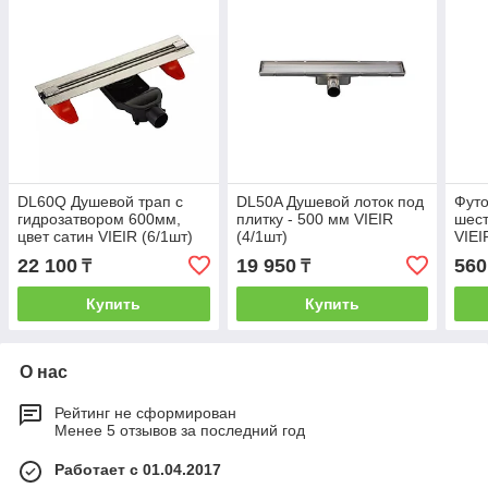
DL60Q Душевой трап с
DL50A Душевой лоток под
Футо
гидрозатвором 600мм,
плитку - 500 мм VIEIR
шест
цвет сатин VIEIR (6/1шт)
(4/1шт)
VIE
(300
22 100
19 950
560
₸
₸
Купить
Купить
О нас
Рейтинг не сформирован
Менее 5 отзывов за последний год
Работает с 01.04.2017