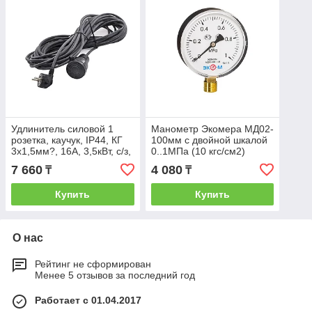
Удлинитель силовой 1
Манометр Экомера МД02-
розетка, каучук, IP44, КГ
100мм с двойной шкалой
3х1,5мм?, 16А, 3,5кВт, с/з,
0..1МПа (10 кгс/см2)
10м, (шт.) 89-0-083
М20*1,5 (Экономичное
7 660
4 080
₸
₸
исполнение)
Купить
Купить
О нас
Рейтинг не сформирован
Менее 5 отзывов за последний год
Работает с 01.04.2017