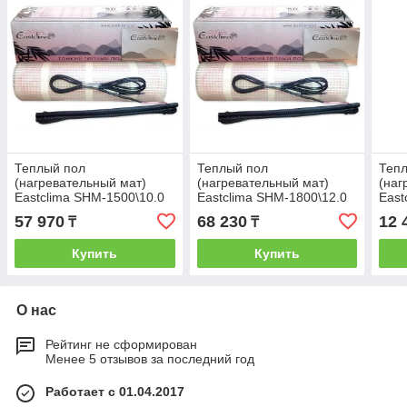
Теплый пол
Теплый пол
Теп
(нагревательный мат)
(нагревательный мат)
(наг
Eastclima SHM-1500\10.0
Eastclima SHM-1800\12.0
East
57 970
68 230
12 
₸
₸
Купить
Купить
О нас
Рейтинг не сформирован
Менее 5 отзывов за последний год
Работает с 01.04.2017