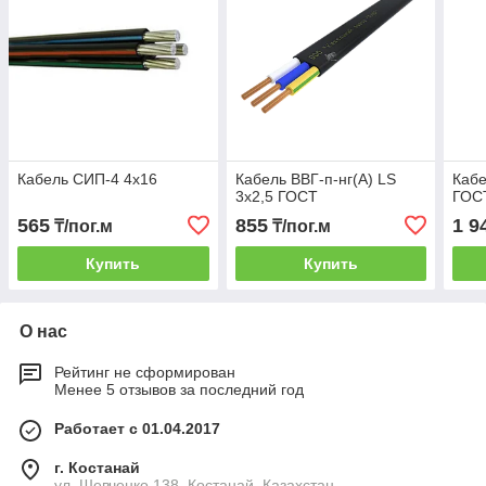
Кабель СИП-4 4х16
Кабель ВВГ-п-нг(А) LS
Кабе
3х2,5 ГОСТ
ГОС
565
855
1 9
₸/пог.м
₸/пог.м
Купить
Купить
О нас
Рейтинг не сформирован
Менее 5 отзывов за последний год
Работает с 01.04.2017
г. Костанай
ул. Шевченко 138, Костанай, Казахстан